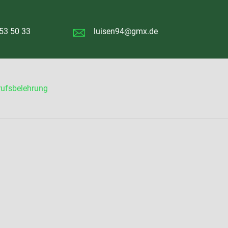
53 50 33
luisen94@gmx.de
rufsbelehrung