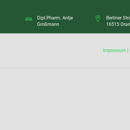
Dipl.Pharm. Antje
Berliner Str
Großmann
16515 Oran
Impressum
|