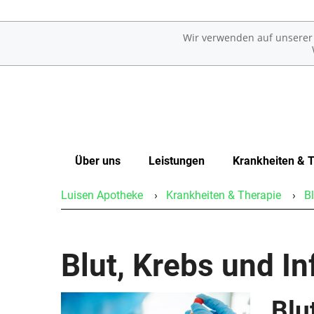
Wir verwenden auf unserer W
Über uns
Leistungen
Krankheiten & 
Luisen Apotheke
Krankheiten & Therapie
Bl
Aktuelles
Übersicht
Erkrankungen im Alter
Unsere Apotheke
Reservierung
Sexualmedizin
Blut, Krebs und I
Service
Notdienst
Ästhetische Chirurgie
Kundenkarte
Beipackzettelsuche
Augen
Blu