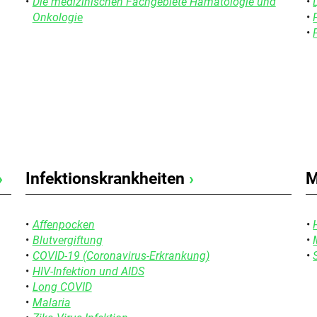
Die medizinischen Fachgebiete Hämatologie und
Onkologie
›
Infektionskrankheiten
›
M
Affenpocken
Blutvergiftung
COVID-19 (Coronavirus-Erkrankung)
HIV-Infektion und AIDS
Long COVID
Malaria