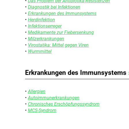
Das Problem der Antibiotika-Resistenzen
Psychische Erkrankungen
Diagnostik bei Infektionen
Erkrankungen des Immunsystems
Neurologie
Herdinfektion
Infektionserreger
Schmerz- und Schlafmedizin
Medikamente zur Fiebersenkung
Milzerkrankungen
Frauenkrankheiten
Virostatika: Mittel gegen Viren
Wurmmittel
Männerkrankheiten
Erkrankungen des Immunsystems
Allergien
Autoimmunerkrankungen
Chronisches Erschöpfungssyndrom
MCS-Syndrom