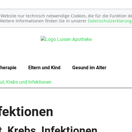
ebsite nur technisch notwendige Cookies, die für die Funktion de
Weitere Informationen finden Sie in unserer
Datenschutzerklärung
Therapie
Eltern und Kind
Gesund im Alter
ut, Krebs und Infektionen
Unerfüllter Kinderwunsch
Schwangerschaft
nfektionen
Geburt und Stillzeit
Kinderkrankheiten
t, Krebs, Infektionen