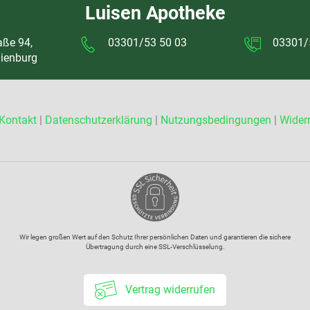
Luisen Apotheke
aße 94,
03301/53 50 03
03301/
ienburg
Kontakt
|
Datenschutzerklärung
|
Nutzungsbedingungen
|
Wider
Wir legen großen Wert auf den Schutz Ihrer persönlichen Daten und garantieren die sichere
Übertragung durch eine SSL-Verschlüsselung.
Vertrag widerrufen