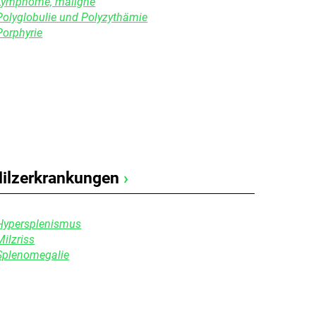
Lymphome, maligne
Polyglobulie und Polyzythämie
Porphyrie
ilzerkrankungen
›
Hypersplenismus
Milzriss
Splenomegalie